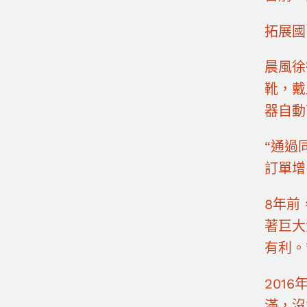
拓展國
晨風徐
靴，戴
器自動
“通過
訂單增
8年前
著巨大
有利。
201
滿，沒