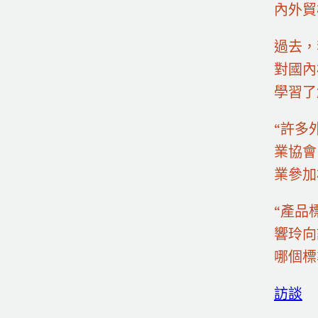
內外貿
過去，
對國內
學習了
“許多
業協會
業參加
“產品
響玲向
哪個標
訪談