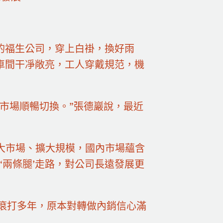
的福生公司，穿上白褂，換好雨
車間干凈敞亮，工人穿戴規范，機
市場順暢切換。”張德巖說，最近
大市場、擴大規模，國內市場蘊含
‘兩條腿’走路，對公司長遠發展更
爬滾打多年，原本對轉做內銷信心滿