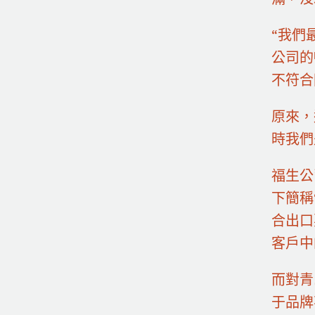
“我們
公司的
不符合
原來，
時我們
福生公
下簡稱
合出口
客戶中
而對青
于品牌