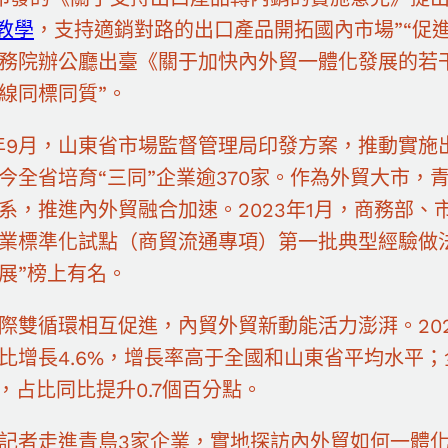
1教學
，支持適銷對路的出口產品開拓國內市場”“促進‘同
務院辦公廳出臺《關于加快內外貿一體化發展的若
線同標同質”。
0年9月，山東省市場監督管理局印發方案，推動實
今全省培育“三同”企業逾370家。作為外貿大市，
系，推進內外貿融合加速。2023年1月，商務部
業標準化試點（商貿流通專項）第一批典型經驗做
展”榜上有名。
際雙循環相互促進，內貿外貿新動能活力澎湃。2023
比增長4.6%，增長率高于全國和山東省平均水平
8%，占比同比提升0.7個百分點。
記者走進青島3家企業，實地探訪內外貿如何一體