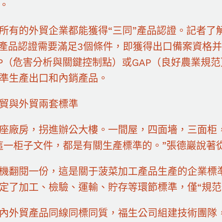
。
所有的外貿企業都能獲得“三同”產品認證。記者了
”產品認證需要滿足3個條件，即獲得出口備案資格
CP（危害分析與關鍵控制點）或GAP（良好農業規
準生產出口和內銷產品。
貿與外貿兩套標準
座廠房，拐進辦公大樓。一間屋，四面墻，三面柜
這一柜子文件，都是有關生產標準的。”張德巖說著
機翻閱一份，這是關于菠菜加工產品生產的企業標
定了加工、檢驗、運輸、貯存等環節標準，僅“規范
內外貿產品同線同標同質，福生公司組建技術團隊