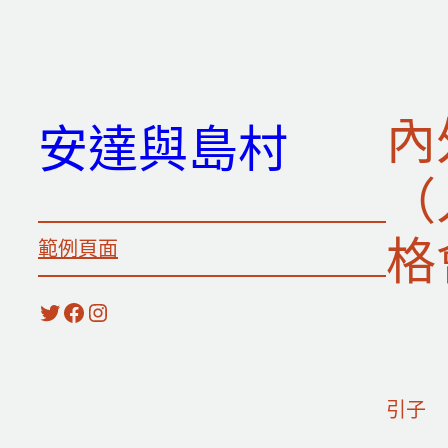
跳
至
主
要
內
安達與島村
內
容
（
格
範例頁面
X
Facebook
Instagram
引子