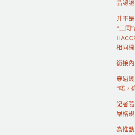
品認證
并不是
“三同
HAC
相同標
銜接內
穿過幾
“喏，
記者隨
嚴格規
為推動