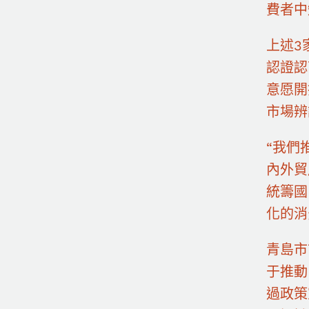
費者中
上述3
認證認
意愿開
市場辨
“我們
內外貿
統籌國
化的消
青島市
于推動
過政策