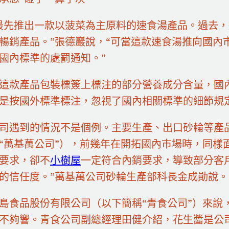
最先推出一款以菠菜為主原料的速食湯產品。過去
暢銷產品。”張德巖說，“可當這款速食湯推向國內
國內標準的處罰通知。”
這款產品包裝標簽上標注的部分營養成分含量，國
是按國外標準標注，忽視了國內相關標準的細節規
司遇到的情況不是個例。主要生產、出口砂輪等產
“萬基萬公司”），前幾年在開拓國內市場時，同樣
要求，卻不
小樹屋
一定符合內銷要求，導致部分客
的信任度。”萬基萬公司砂輪生產部科長金成勛說。
島食品股份有限公司（以下簡稱“青食公司”）來說
不夠響。青食公司副總經理田健介紹，花生醬是公司