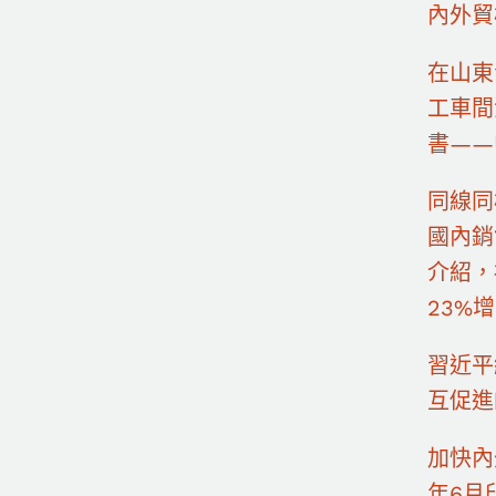
內外貿
在山東
工車間
書——
同線同
國內銷
介紹，
23%
習近平
互促進
加快內
年6月