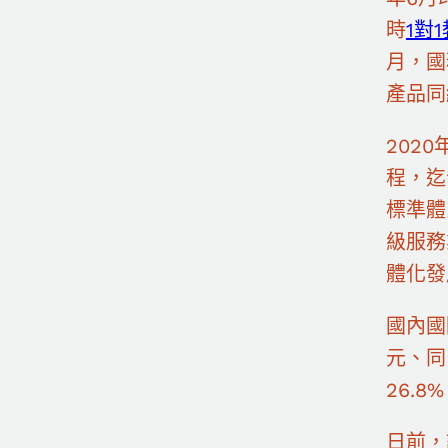
時
1對
月，國
產品同
202
程，迄
標準體
級服務
體化發
國內國
元、同
26.
日前，