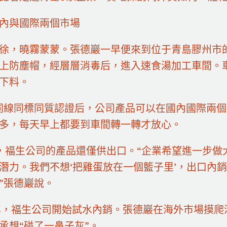
內與國際兩個市場
徐，曉霧蒙蒙。張德巖一早便來到位于青島膠州市
上防塵帽，經層層消毒后，進入速食湯加工車間。
下料。
同線同標同質認證后，公司產品可以在國內國際兩個
多，每天早上都要到車間轉一轉才放心。
，福生公司的產品還僅供出口。“企業希望進一步做
潛力。我們不想‘把雞蛋放在一個籃子里’，出口內銷
”張德巖說。
6年，福生公司開始試水內銷。張德巖在海外市場摸
承想“碰了一鼻子灰”。