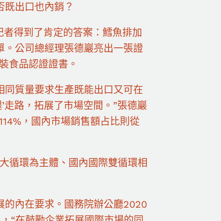
否既出口也內銷？
記者得到了肯定的答案：鱈魚排加
單。公司總經理張德巖亮出一張證
包裝食品認證證書。
相同質量要求生產既能出口又可在
’走路，拓展了市場空間。”張德巖
長114%，國內市場銷售額占比則從
內大循環為主體、國內國際雙循環相
的內在要求。國務院辦公廳2020
，“在鼓勵企業拓展國際市場的同