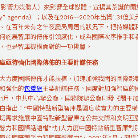
有影響力媒體人）來影響全球媒體，宣揚其荒誕的開放社會議
ety” agenda）；以及在2016—2020年出資1
。在百年未有之年夜變局周遭的狀況下，把持媒體
何施展智庫的傳佈引領感化，成為國際次序推手和
，也是智庫機構面對的一項挑釁。
庫亟待強化國際傳佈的主要計謀任務
大力度國際傳佈才能扶植，加速加強我國的國際影
和強化的
包養網
主要計謀任務。國度對加強智庫的
5年1月，中共中心辦公廳、國務院辦公廳印發《關于
白指出：“中國特點新型智庫是國度軟實力的主要構
切需求施展中國特點新型智庫在公共交際和文明互
響力和國際話語權”“加大力度中國特點新型智庫對
庫的國際競爭力和國際影響力”。2021年5月，習