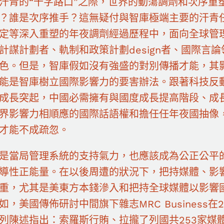
汗青的“十字路口”之際，世界的動蕩調劑和次序重
？誰是次序推手？這無疑付與智庫極端主要的汗青
定等深入重塑的年夜調劑經過歷程中，面向全球管
計謀計劃者、軌制和政策計劃design者、國際言
色。但是，智庫假如沒有強盛的對別傳播才能，其
能是智庫樹立國際影響力的要害辦法。跟著科技反
成長突起，中國必需擁有與國度成長提高階段、成
界影響力相順應的國際話語權和擔任任年夜國抽像
才能不成疏忽。
是當局管理系統的支持氣力，也應該成為公正公平
導性正能量。在以後周遭的狀況下，把持媒體、影響
重，尤其是美東方本錢滲入和把持全球媒體以影響
如，美國傳佈研討中間旗下雜志MRC Business在
列陳述指出：索羅斯行賄、拉攏了列國共253家媒