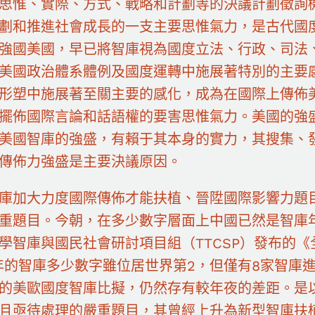
思惟、實際、方式、戰略和計劃等的決議計劃徵詢
劃和推進社會成長的一支主要思惟氣力，是古代國
強國美國，早已將智庫視為國度立法、行政、司法、
美國政治體系體例及國度運轉中施展著特別的主要
形塑中施展著至關主要的感化，成為在國際上傳佈
擺佈國際言論和話語權的要害思惟氣力。美國的強
美國智庫的強盛，有賴于其本身的實力，其搜集、
傳佈力強盛是主要決議原因。
庫加大力度國際傳佈才能扶植、晉陞國際影響力題
重題目。今朝，在多少數字層面上中國已然是智庫年
學智庫與國民社會研討項目組（TTCSP）發布的《
0年的智庫多少數字雖位居世界第2，但僅有8家智庫
的美歐國度智庫比擬，仍然存有較年夜的差距。是
且亟待處理的嚴重題目，其曾經上升為新型智庫扶植