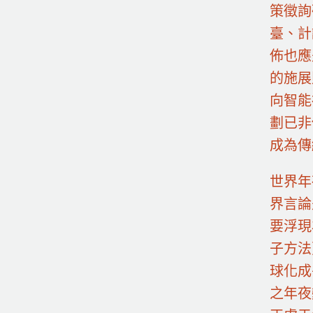
策徵詢
臺、計
佈也應
的施展
向智能
劃已非
成為傳
世界年
界言論
要浮現
子方法
球化成
之年夜