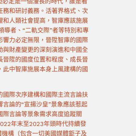
塑必定是一個漫長的時代，誰是看
任務和研討義務。活著界格式、次
理和人類社會提高，智庫應該施展
論領導者、“二軌交際”者等特別和專
影響力必定無限，晉陞智庫的國際
動與財產變更的深刻演進和中國全
長晉陞的國度位置和程度、成長晉
，此中智庫施展本身上風建構的國
的國際次序建構和國際主流言論扶
言論的“宣揚沙皇”景象應該惹起
國際言論等景象需求高度追蹤關
2022年末至2023年頭時代持續發
體機構（包含一切美國媒體鉅子及