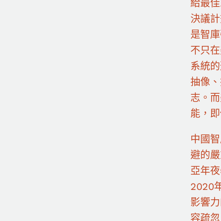
給最佳
決議計
是智庫
不只在
系統的
抽像、
志。而
能，即
中國智
避的嚴
亞年夜
202
影響力
容疏忽