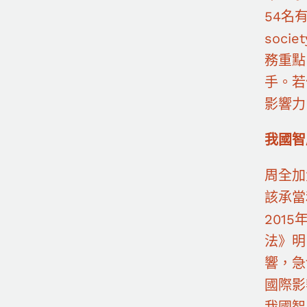
54名
soci
務重點
手。若
影響力
我國智
周全加
該承當
201
法》明
響，急
國際影
我國智