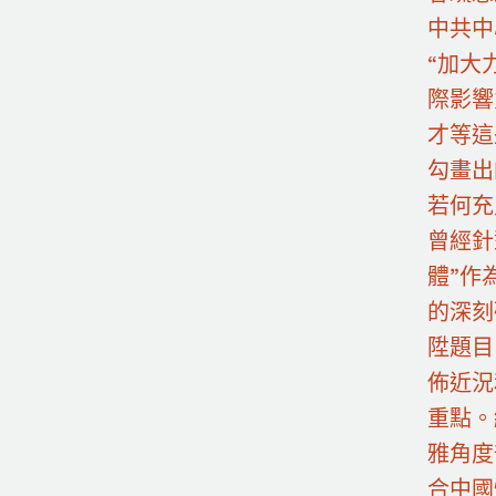
中共中
“加大
際影響
才等這
勾畫出
若何充
曾經針
體”作
的深刻
陞題目
佈近況
重點。
雅角度
合中國