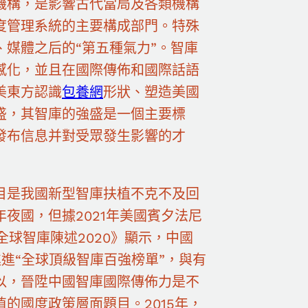
機構，是影響古代當局及各類機構
度管理系統的主要構成部門。特殊
媒體之后的“第五種氣力”。智庫
感化，並且在國際傳佈和國際話語
美東方認識
包養網
形狀、塑造美國
盛，其智庫的強盛是一個主要標
發布信息并對受眾發生影響的才
目是我國新型智庫扶植不克不及回
夜國，但據2021年美國賓夕法尼
全球智庫陳述2020》顯示，中國
進進“全球頂級智庫百強榜單”，與有
以，晉陞中國智庫國際傳佈力是不
的國度政策層面題目。2015年，