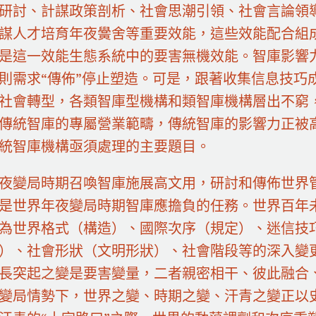
研討、計謀政策剖析、社會思潮引領、社會言論領導
謀人才培育年夜黌舍等重要效能，這些效能配合組
是這一效能生態系統中的要害無機效能。智庫影響
則需求“傳佈”停止塑造。可是，跟著收集信息技巧
社會轉型，各類智庫型機構和類智庫機構層出不窮
傳統智庫的專屬營業範疇，傳統智庫的影響力正被
統智庫機構亟須處理的主要題目。
夜變局時期召喚智庫施展高文用，研討和傳佈世界
是世界年夜變局時期智庫應擔負的任務。世界百年
為世界格式（構造）、國際次序（規定）、迷信技
）、社會形狀（文明形狀）、社會階段等的深入變
長突起之變是要害變量，二者親密相干、彼此融合、
變局情勢下，世界之變、時期之變、汗青之變正以