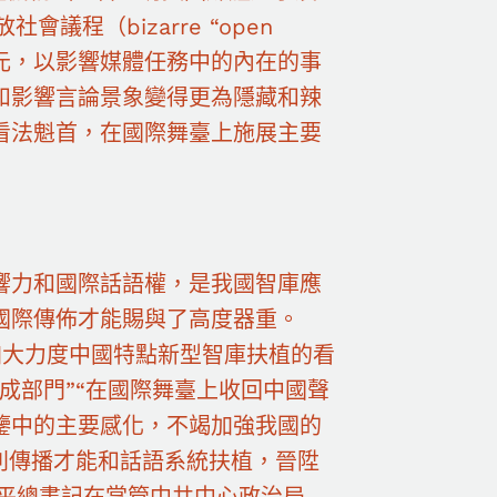
程（bizarre “open
.31億美元，以影響媒體任務中的內在的事
和影響言論景象變得更為隱藏和辣
看法魁首，在國際舞臺上施展主要
響力和國際話語權，是我國智庫應
國際傳佈才能賜與了高度器重。
加大力度中國特點新型智庫扶植的看
成部門”“在國際舞臺上收回中國聲
鑒中的主要感化，不竭加強我國的
別傳播才能和話語系統扶植，晉陞
近平總書記在掌管中共中心政治局