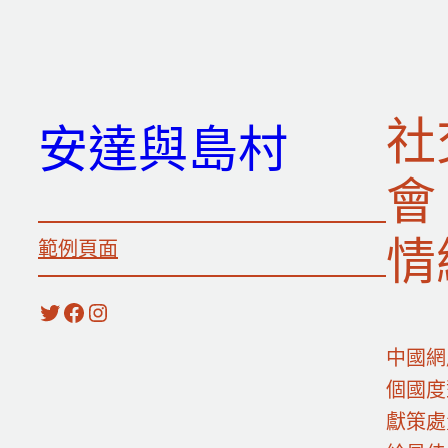
跳
至
主
要
社
安達與島村
內
容
會
情
範例頁面
X
Facebook
Instagram
中國網
個國度
獻策處